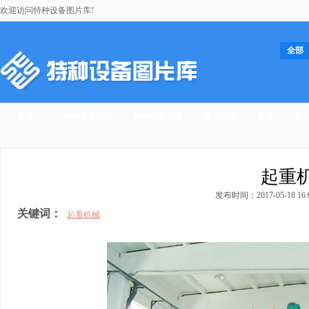
欢迎访问特种设备图片库!
全部
首页
特种设备图片
特种设备检验
重大活动
宣传
特
起重
发布时间：2017-05-18 16:
关键词：
起重机械